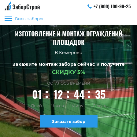
+7 (900) 100-90-25
Виды заборов
ИЗГОТОВЛЕНИЕ И МОНТАЖ ОГРАЖДЕНИЙ
ПЛОЩАДОК
В Кемерово
Закажите монтаж забора сейчас и получите
СКИДКУ 5%
ОСТАЛОСЬ ВРЕМЕНИ
01
12
44
35
Дней
Часов
Минут
Секунд
Заказать забор