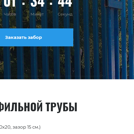
01
34
43
Часов
Минут
Секунд
Заказать забор
ОФИЛЬНОЙ ТРУБЫ
20, зазор 15 см.)