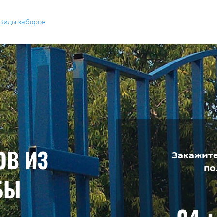
Виды заборов
ОВ ИЗ
Закажите
по
БЫ